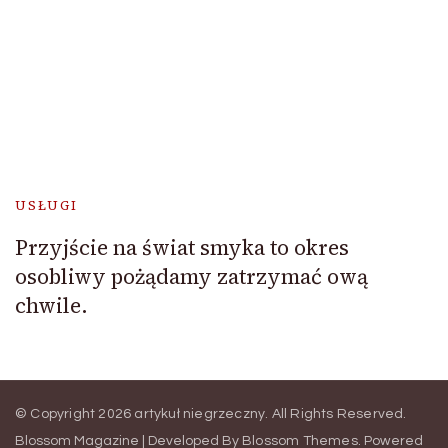
USŁUGI
Przyjście na świat smyka to okres
osobliwy pożądamy zatrzymać ową
chwile.
© Copyright 2026
artykuł niegrzeczny
. All Rights Reserved.
Blossom Magazine | Developed By
Blossom Themes
.
Powered