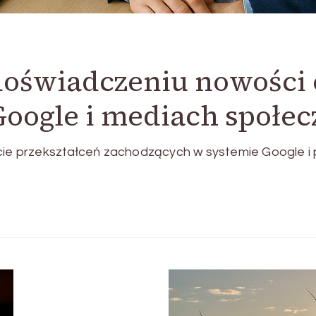
 doświadczeniu nowośc
oogle i mediach społe
e przekształceń zachodzących w systemie Google i