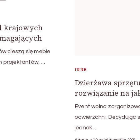
od krajowych
ymagających
ów cieszą się meble
ch projektantów, …
INNE
Dzierżawa sprzęt
rozwiązanie na j
Event wolno zorganizow
powierzchni. Decydując s
jednak …
19 października 2021
Admin