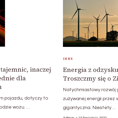
INNE
ajemnic, inaczej
Energia z odzysku
dnie dla
Troszczmy się o Z
u
Natychmiastowy rozwój g
m pojazdu, dotyczy to
zużywanej energii przez
odzie wozu. …
gigantyczna. Niestety …
19 kwietnia 2022
Admin