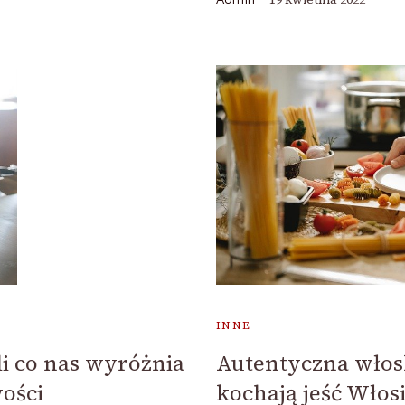
INNE
li co nas wyróżnia
Autentyczna włosk
ości
kochają jeść Włos