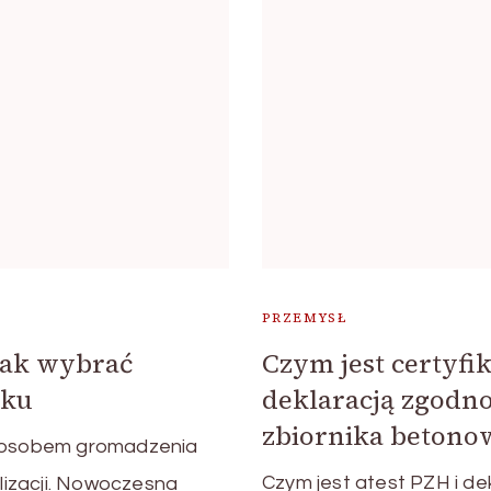
PRZEMYSŁ
jak wybrać
Czym jest certyfi
oku
deklaracją zgodn
zbiornika betono
posobem gromadzenia
Czym jest atest PZH i d
izacji. Nowoczesna