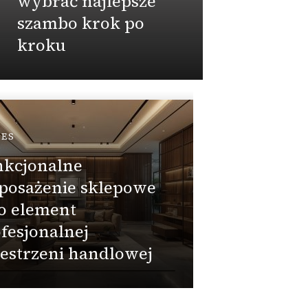
wybrać najlepsze
pora
szambo krok po
kroku
Admin
PRZEMY
Czym j
NES
PZH w
nkcjonalne
dekla
posażenie sklepowe
zgodn
o element
przy 
fesjonalnej
zbior
estrzeni handlowej
beton