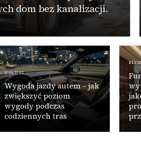
ch dom bez kanalizacji.
BIZ
USŁUGI
Fu
Wygoda jazdy autem – jak
wy
zwiększyć poziom
jak
wygody podczas
pro
codziennych tras
prz