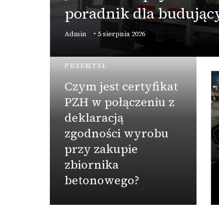
poradnik dla budujący
Admin
5 sierpnia 2026
PRZEMYSŁ
Czym jest certyfikat
PZH w połączeniu z
deklaracją
zgodności wyrobu
przy zakupie
zbiornika
betonowego?